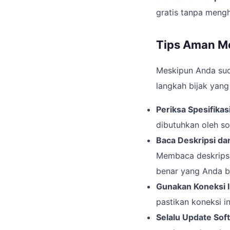
gratis tanpa mengh
Tips Aman M
Meskipun Anda sud
langkah bijak yang
Periksa Spesifikas
dibutuhkan oleh sof
Baca Deskripsi da
Membaca deskripsi
benar yang Anda b
Gunakan Koneksi In
pastikan koneksi i
Selalu Update Sof