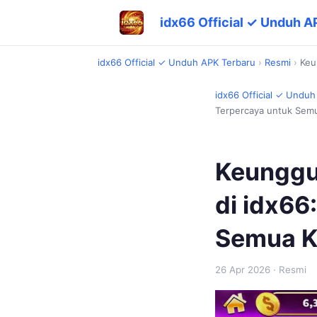
idx66 Official ✓ Unduh A
idx66 Official ✓ Unduh APK Terbaru
›
Resmi
›
Keu
idx66 Official ✓ Undu
Terpercaya untuk Semu
Keunggu
di idx66
Semua K
26 Apr 2026
· Resmi