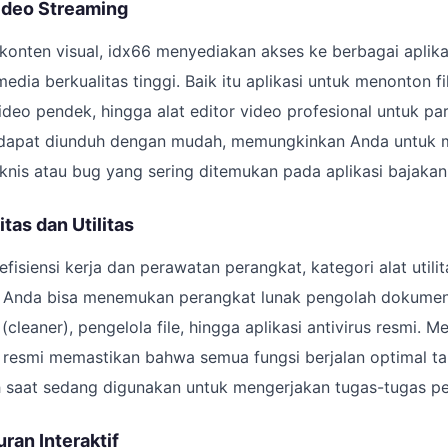
Video Streaming
konten visual, idx66 menyediakan akses ke berbagai aplika
dia berkualitas tinggi. Baik itu aplikasi untuk menonton fi
ideo pendek, hingga alat editor video profesional untuk pa
i dapat diunduh dengan mudah, memungkinkan Anda untuk 
nis atau bug yang sering ditemukan pada aplikasi bajakan
itas dan Utilitas
isiensi kerja dan perawatan perangkat, kategori alat utilit
l. Anda bisa menemukan perangkat lunak pengolah dokumen,
cleaner), pengelola file, hingga aplikasi antivirus resmi. 
 resmi memastikan bahwa semua fungsi berjalan optimal ta
h saat sedang digunakan untuk mengerjakan tugas-tugas pe
ran Interaktif