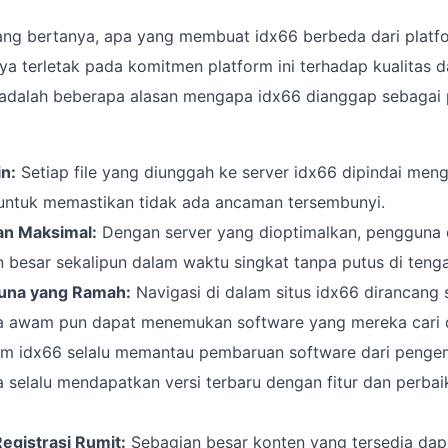
ng bertanya, apa yang membuat idx66 berbeda dari plat
ya terletak pada komitmen platform ini terhadap kualitas
 adalah beberapa alasan mengapa idx66 dianggap sebagai 
n:
Setiap file yang diunggah ke server idx66 dipindai men
r untuk memastikan tidak ada ancaman tersembunyi.
n Maksimal:
Dengan server yang dioptimalkan, pengguna
 besar sekalipun dalam waktu singkat tanpa putus di tenga
una yang Ramah:
Navigasi di dalam situs idx66 dirancang sa
a awam pun dapat menemukan software yang mereka cari
m idx66 selalu memantau pembaruan software dari pengem
 selalu mendapatkan versi terbaru dengan fitur dan perba
egistrasi Rumit:
Sebagian besar konten yang tersedia dap