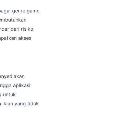
rbagai genre game,
membutuhkan
ar dari risiko
dapatkan akses
menyediakan
ingga aplikasi
g untuk
iklan yang tidak