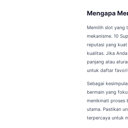
Mengapa Memi
Memilih slot yang 
mekanisme. 10 Sup
reputasi yang kuat
kualitas. Jika An
panjang atau atur
untuk daftar favori
Sebagai kesimpula
bermain yang fokus
menikmati proses 
utama. Pastikan un
terpercaya untuk 