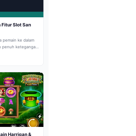
itur Slot San
 pemain ke dalam
n penuh ketegangan,
aran...
in Harrigan &