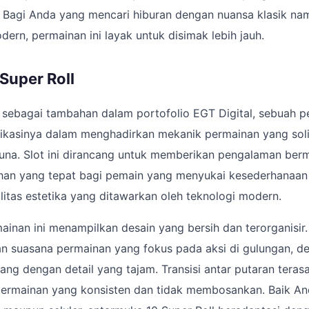
 Bagi Anda yang mencari hiburan dengan nuansa klasik nam
ern, permainan ini layak untuk disimak lebih jauh.
Super Roll
ir sebagai tambahan dalam portofolio EGT Digital, sebuah
dikasinya dalam menghadirkan mekanik permainan yang sol
na. Slot ini dirancang untuk memberikan pengalaman berm
ihan yang tepat bagi pemain yang menyukai kesederhanaan
tas estetika yang ditawarkan oleh teknologi modern.
mainan ini menampilkan desain yang bersih dan terorganisi
n suasana permainan yang fokus pada aksi di gulungan, d
ang dengan detail yang tajam. Transisi antar putaran teras
permainan yang konsisten dan tidak membosankan. Baik An