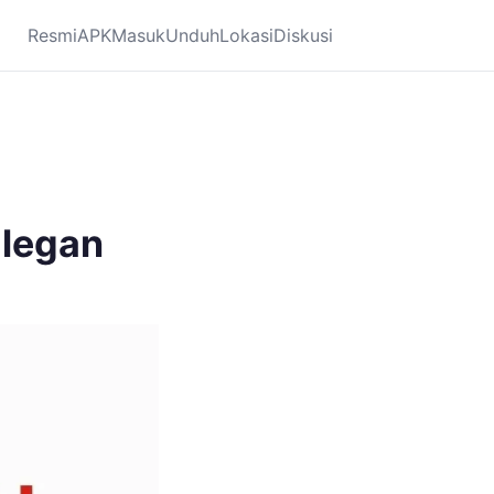
Resmi
APK
Masuk
Unduh
Lokasi
Diskusi
Elegan