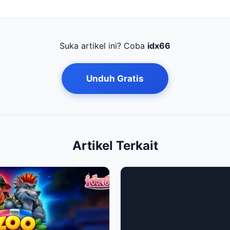
Suka artikel ini? Coba
idx66
Unduh Gratis
Artikel Terkait