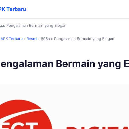
PK Terbaru
aa: Pengalaman Bermain yang Elegan
h APK Terbaru
›
Resmi
›
898aa: Pengalaman Bermain yang Elegan
Pengalaman Bermain yang 