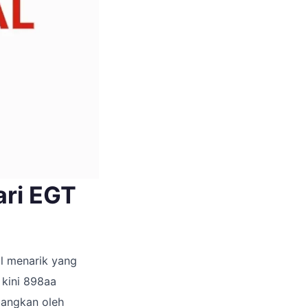
ari EGT
l menarik yang
 kini 898aa
bangkan oleh