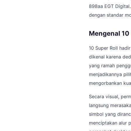
898aa EGT Digital.
dengan standar mod
Mengenal 10 
10 Super Roll had
dikenal karena de
yang ramah penggu
menjadikannya pil
mengorbankan kuali
Secara visual, per
langsung merasaka
simbol yang diranc
menciptakan alur 