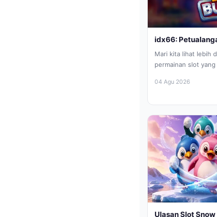
idx66: Petualang
Mari kita lihat lebi
permainan slot yan
Anda. Jika Anda bosa
04 Agu 2026
Ulasan Slot Snow